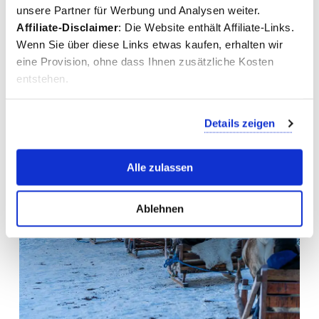
unsere Partner für Werbung und Analysen weiter.
Aspekt der Sami ist Joik, eine einzigartige Gesangsform, die
Affiliate-Disclaimer
: Die Website enthält Affiliate-Links.
Geschichten erzählt und Gefühle ausdrückt. Dieser Gesang ist
häufig bei Zeremonien zu hören und als persönliche
Wenn Sie über diese Links etwas kaufen, erhalten wir
Ausdrucksform. Im Laufe ihrer langen Geschichte haben die
eine Provision, ohne dass Ihnen zusätzliche Kosten
Sami
viele Herausforderungen gemeistert. Lange Zeit wurden
entstehen.
ihre Rechte unterdrückt und ihre Sprache und Kultur gerieten ins
Abseits. Der Besuch einer Sami-Gemeinde bietet faszinierende
Einblicke in ihre Traditionen und ihren Lebensstil.
Details zeigen
Alle zulassen
Ablehnen