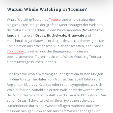
Warum Whale Watching in Tromsø?
Whale Watching Touren ab
Tromsø
sind eine einzigartige
Möglichkeiten, einige der größten Meeressäuger der Welt aus
der Nähe zu beobachten. In den Wintermonaten (
November -
Januar
) migrieren
Orcas, Buckelwale, Grauwale
und
manchmal sogar Blauwale in die Fjorde von Nordnorwegen. Die
Kombination aus dramatischen Polarlandschaften, der Chance
Polarlichter
zu sehen und der Begegnung mit diesen
beeindruckenden Tieren macht eine Whale Watching-Tour zu
einem unvergesslichen Erlebnis.
Eine typische Whale Watching-Tour beginnt am frühen Morgen
mit dem Ablegen im Hafen von Tromsø. Das Schiff fährt in die
Region um Skjervøy, Kvaløya oder in den Lyngenfjord, wo sich
Wale aufhalten. Sobald die ersten Wale entdeckt werden, wird
der Motor des Schiffs abgestellt, um die Tiere nicht zu stören. Sie
sehen Orcas (Schwertwale) mit ihren typischen schwarzen
Rückenfinnen durch das Wasser pflügen, während Buckelwale
mit ihren riesigen Schwänzen aus dem Wasser springen und